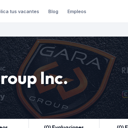
lica tus vacantes
Blog
Empleos
roup Inc.
leos
(0) Evaluaciones
(0) 