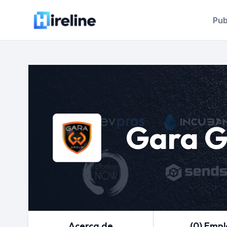
Pub
Gara G
Acerca de
(0) Emp