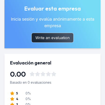
Evaluar esta empresa
Inicia sesión y evalúa anónimamente a esta
empresa
Write an evaluation
Evaluación general
0.00
Basado en 0 evaluaciones
5
0%
4
0%
3
0%