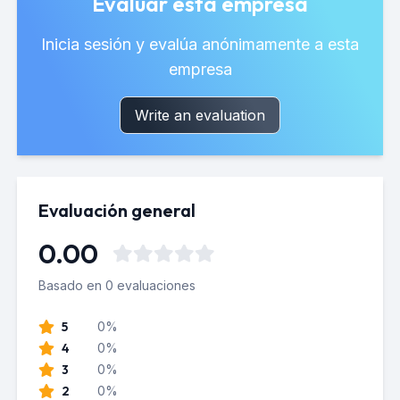
Evaluar esta empresa
Inicia sesión y evalúa anónimamente a esta
empresa
Write an evaluation
Evaluación general
0.00
Basado en 0 evaluaciones
5
0%
4
0%
3
0%
2
0%