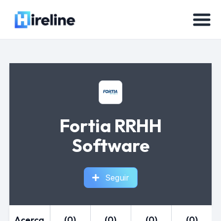
Fortia RRHH
Software
Seguir
Acerca
(0)
(0)
(0)
(0)