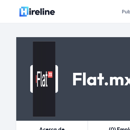
Pub
Flat.m
Acerca de
(0) Emp