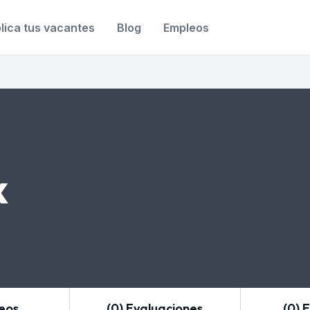
lica tus vacantes
Blog
Empleos
x
leos
(0) Evaluaciones
(0) 