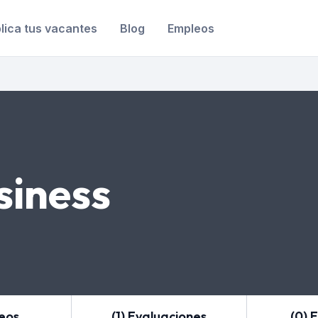
lica tus vacantes
Blog
Empleos
siness
leos
(1) Evaluaciones
(0) 