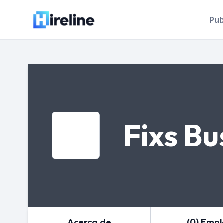
Pub
Fixs Bu
Acerca de
(0) Emp