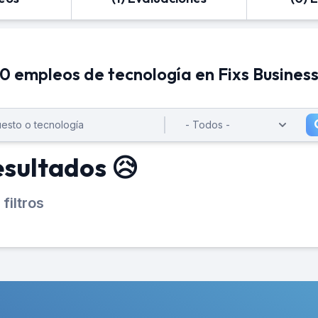
0 empleos de tecnología en Fixs Busines
esultados 😥
filtros