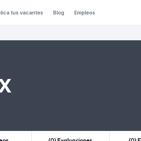
lica tus vacantes
Blog
Empleos
 X
leos
(0) Evaluaciones
(0) 