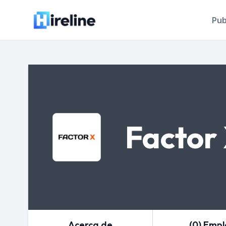
Pub
Factor
Acerca de
(0) Emp