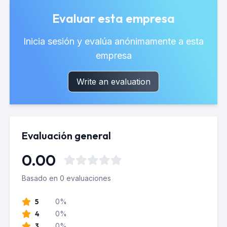
Evaluar esta empresa
Inicia sesión y evalúa anónimamente a esta
empresa
Write an evaluation
Evaluación general
0.00
Basado en 0 evaluaciones
5
0%
4
0%
3
0%