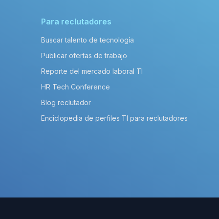
Para reclutadores
Buscar talento de tecnología
Publicar ofertas de trabajo
Reporte del mercado laboral TI
HR Tech Conference
Blog reclutador
Enciclopedia de perfiles TI para reclutadores