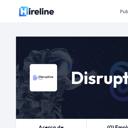
Pub
Disrupt
Acerca de
(0) Emp