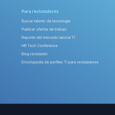
Para reclutadores
Buscar talento de tecnología
Publicar ofertas de trabajo
Reporte del mercado laboral TI
HR Tech Conference
Blog reclutador
Enciclopedia de perfiles TI para reclutadores