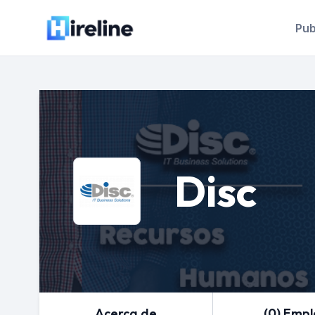
Pub
Disc
Acerca de
(0) Emp