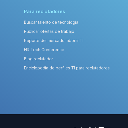
Para reclutadores
Buscar talento de tecnología
Publicar ofertas de trabajo
Reporte del mercado laboral TI
HR Tech Conference
Blog reclutador
Enciclopedia de perfiles TI para reclutadores