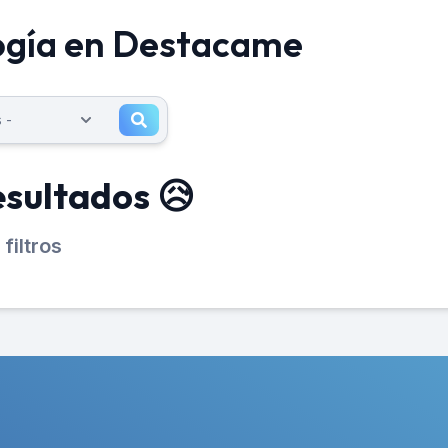
ogía en Destacame
esultados 😥
filtros