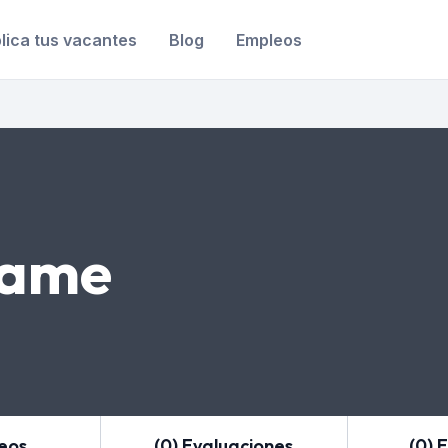
lica tus vacantes
Blog
Empleos
came
leos
(0) Evaluaciones
(0) 