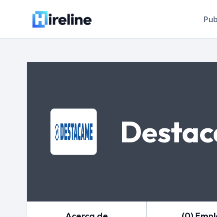
Pub
Desta
Acerca de
(0) Emp