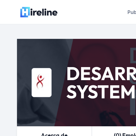
Pub
DESARR
SYSTEM
Acerca de
(0) Emp