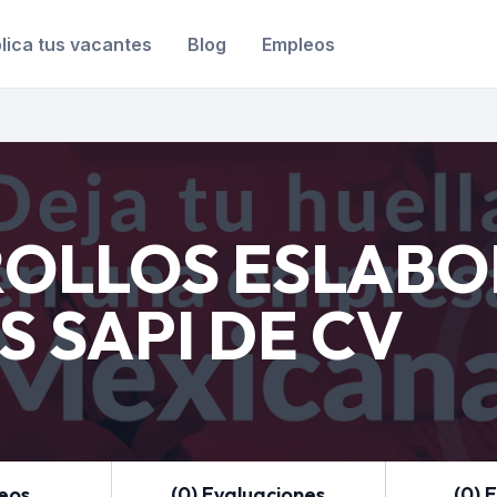
lica tus vacantes
Blog
Empleos
OLLOS ESLABO
S SAPI DE CV
leos
(0) Evaluaciones
(0) 