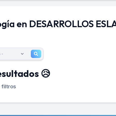
logía en DESARROLLOS ES
esultados 😥
filtros