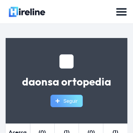
daonsa ortopedia
Seguir
Acerca
(0)
(1)
(0)
(1)