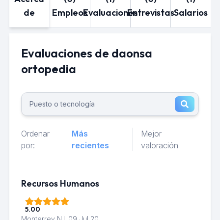
de
Empleos
Evaluaciones
Entrevistas
Salarios
Evaluaciones de daonsa
ortopedia
Ordenar
Más
Mejor
por:
recientes
valoración
Recursos Humanos
5.00
Monterrey N.l.
09 Jul 20