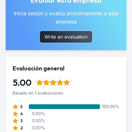
Evaluar esta empresa
Inicia sesión y evalúa anónimamente a esta
empresa
Write an evaluation
Evaluación general
5.00
Basado en 1 evaluaciones
5
100.00%
4
0.00%
3
0.00%
2
0.00%