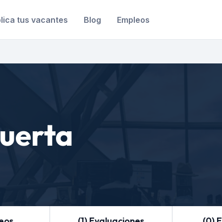
lica tus vacantes
Blog
Empleos
uerta
leos
(1) Evaluaciones
(0) 