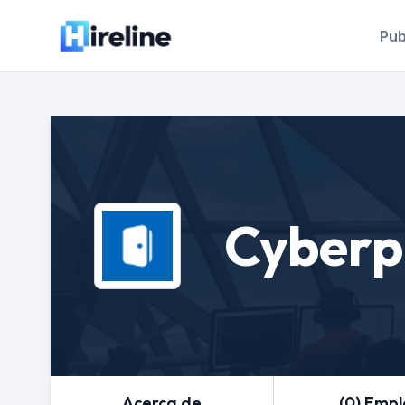
Pub
Cyberp
Acerca de
(0) Emp