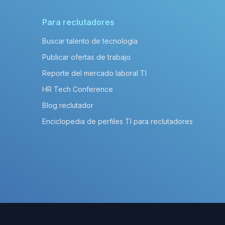
Para reclutadores
Buscar talento de tecnología
Publicar ofertas de trabajo
Reporte del mercado laboral TI
HR Tech Conference
Blog reclutador
Enciclopedia de perfiles TI para reclutadores