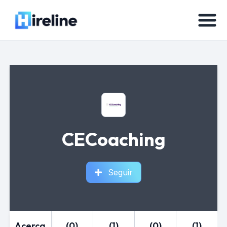
CECoaching
Seguir
Acerca
(0)
(1)
(0)
(1)