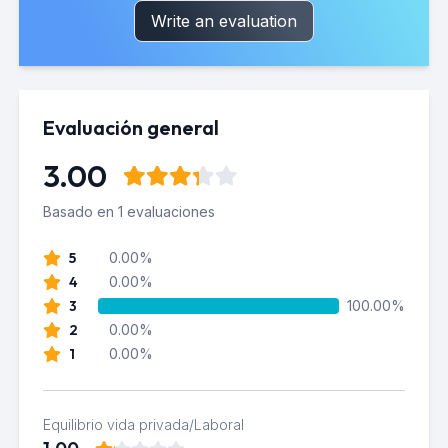
Write an evaluation
Evaluación general
3.00
Basado en 1 evaluaciones
5
0.00%
4
0.00%
3
100.00%
2
0.00%
1
0.00%
Equilibrio vida privada/Laboral