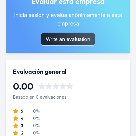
Evaluar esta empresa
Inicia sesión y evalúa anónimamente a esta
empresa
Write an evaluation
Evaluación general
0.00
Basado en 0 evaluaciones
5
0%
4
0%
3
0%
2
0%