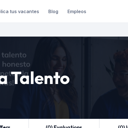
lica tus vacantes
Blog
Empleos
a Talento
ffers
(0) Evaluations
(0) 