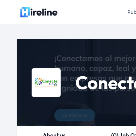
Pub
Conect
About us
(0) Job O