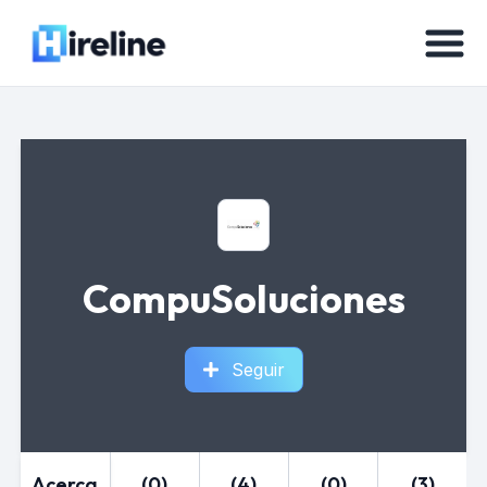
CompuSoluciones
Seguir
Acerca
(0)
(4)
(0)
(3)