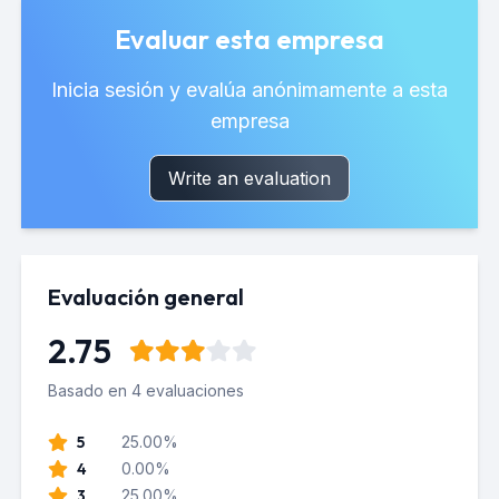
Evaluar esta empresa
Inicia sesión y evalúa anónimamente a esta
empresa
Write an evaluation
Evaluación general
2.75
Basado en 4 evaluaciones
5
25.00%
4
0.00%
3
25.00%