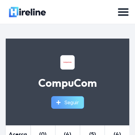
CompuCom
Seguir
Acerca
(0)
(4)
(5)
(4)