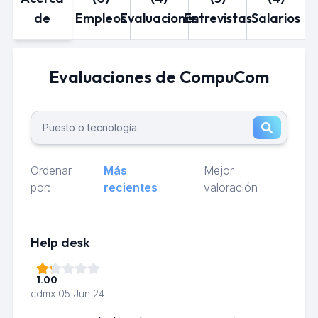
de
Empleos
Evaluaciones
Entrevistas
Salarios
Evaluaciones de CompuCom
Ordenar
Más
Mejor
por:
recientes
valoración
Help desk
1.00
cdmx
05 Jun 24