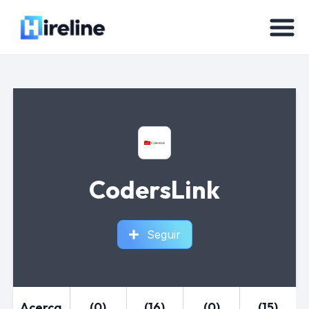
CodersLink
Seguir
Acerca
(0)
(16)
(0)
(15)