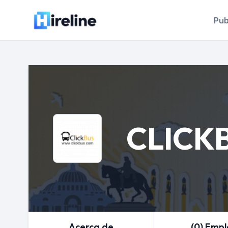
Pub
CLICK
Acerca de
(0) Emp