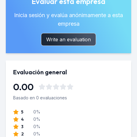
Evaluar esta empresa
Inicia sesión y evalúa anónimamente a esta
empresa
Write an evaluation
Evaluación general
0.00
Basado en 0 evaluaciones
5
0%
4
0%
3
0%
2
0%