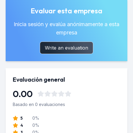
Evaluar esta empresa
Inicia sesión y evalúa anónimamente a esta
empresa
Write an evaluation
Evaluación general
0.00
Basado en 0 evaluaciones
5
0%
4
0%
3
0%