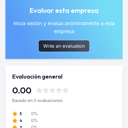
Evaluar esta empresa
Inicia sesión y evalúa anónimamente a esta
empresa
Write an evaluation
Evaluación general
0.00
Basado en 0 evaluaciones
5
0%
4
0%
3
0%