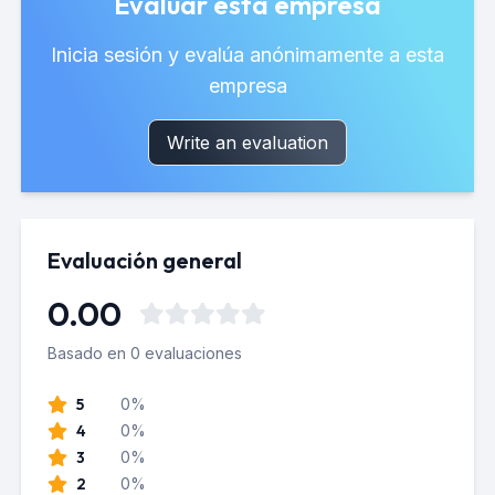
Evaluar esta empresa
Inicia sesión y evalúa anónimamente a esta
empresa
Write an evaluation
Evaluación general
0.00
Basado en 0 evaluaciones
5
0%
4
0%
3
0%
2
0%