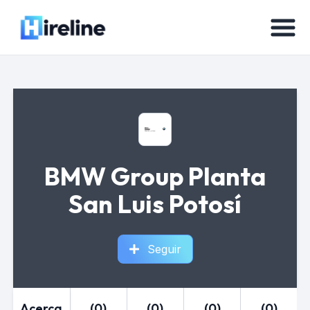
BMW Group Planta
San Luis Potosí
Seguir
Acerca
(0)
(0)
(0)
(0)