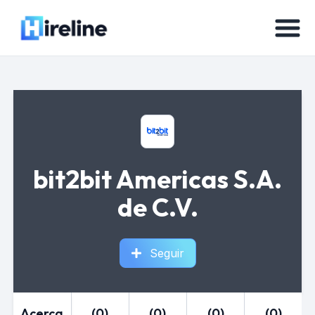
bit2bit Americas S.A.
de C.V.
Seguir
Acerca
(0)
(0)
(0)
(0)