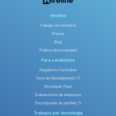
¿Cuánto gana un Desarrollador Java
en BIOCHEM SYSTEMS al año?
El salario neto anual promedio de un
Hireline
salary_title en enterprise es de
Trabaja con nosotros
aproximadamente 180,000 MXN.
Prensa
Blog
Política de privacidad
Para candidatos
Registra tu Currículum
Feria de Reclutamiento TI
Developer Pack
Evaluaciones de empresas
Enciclopedia de perfiles TI
Trabajos por tecnología