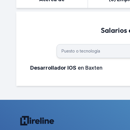
Salarios
Desarrollador IOS
en Baxten
¿Cuánto gana un Desarrollador iOS 
El salario neto mensual promedio de u
aproximadamente 25,000 MXN.
¿Cuánto gana un Desarrollador iOS e
El salario neto anual promedio de un sa
aproximadamente 300,000 MXN.