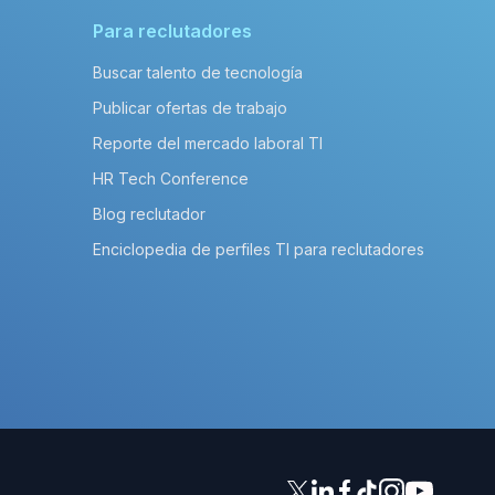
Para reclutadores
Buscar talento de tecnología
Publicar ofertas de trabajo
Reporte del mercado laboral TI
HR Tech Conference
Blog reclutador
Enciclopedia de perfiles TI para reclutadores