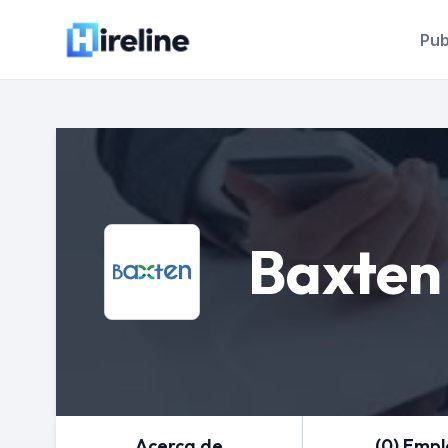
Pub
Baxten
Acerca de
(0) Emp