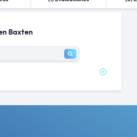
 en Baxten
en Baxten al mes?
n Desarrollador iOS en Baxten es de
n Baxten al año?
lary_title en enterprise es de