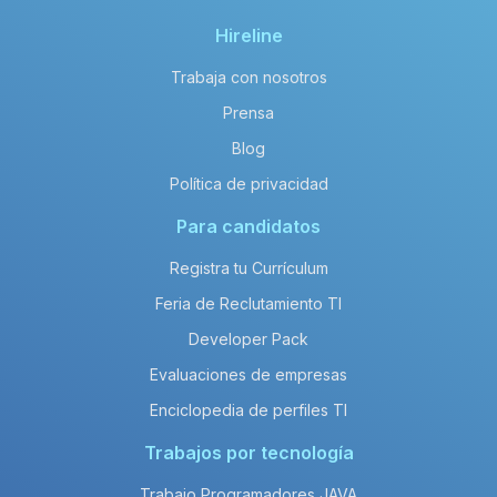
El salario neto anual promedio de un
salary_title en enterprise es de
Hireline
aproximadamente 336,000 MXN.
Trabaja con nosotros
Prensa
Blog
Política de privacidad
Para candidatos
Registra tu Currículum
Feria de Reclutamiento TI
Developer Pack
Evaluaciones de empresas
Enciclopedia de perfiles TI
Trabajos por tecnología
Trabajo Programadores JAVA