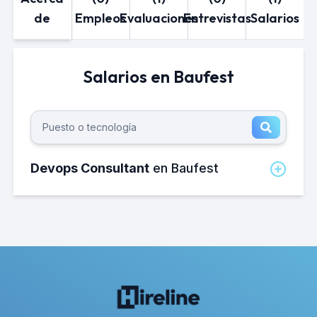
de
Empleos
Evaluaciones
Entrevistas
Salarios
Salarios en Baufest
Devops Consultant
en Baufest
¿Cuánto gana un Devops consultant
en Baufest al mes?
El salario neto mensual promedio de un
Devops consultant en Baufest es de
aproximadamente 28,000 MXN.
¿Cuánto gana un Devops consultant
en Baufest al año?