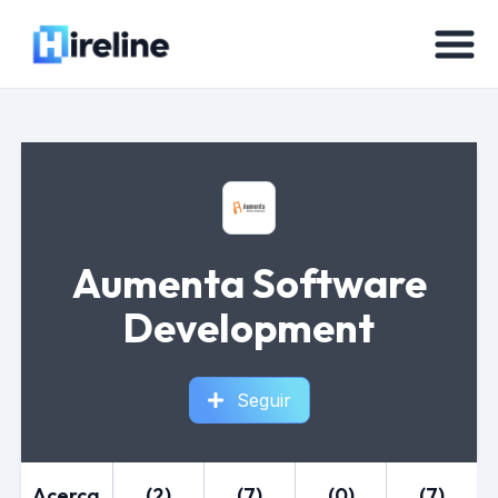
Aumenta Software
Development
Seguir
Acerca
(2)
(7)
(0)
(7)