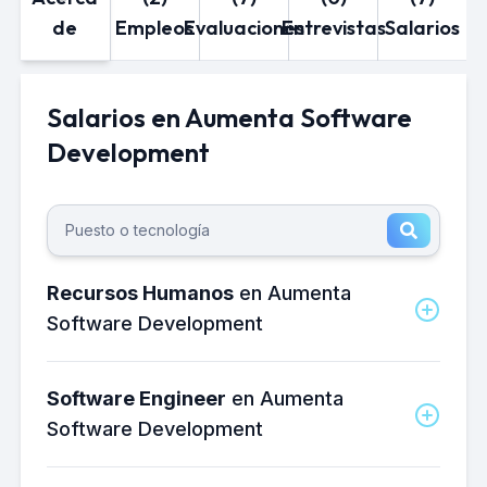
de
Empleos
Evaluaciones
Entrevistas
Salarios
Salarios en Aumenta Software
Development
Recursos Humanos
en Aumenta
Software Development
¿Cuánto gana un Recursos Humanos
en Aumenta Software Development al
Software Engineer
en Aumenta
mes?
Software Development
El salario neto mensual promedio de un
Recursos Humanos en Aumenta
¿Cuánto gana un Software Engineer en
Software Development es de
Aumenta Software Development al