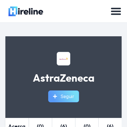
AstraZeneca
Seguir
Acerca
(0)
(6)
(0)
(6)