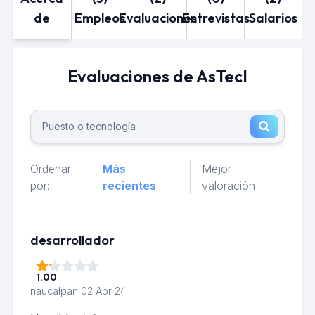
de
Empleos
Evaluaciones
Entrevistas
Salarios
Evaluaciones de AsTecI
Ordenar
Más
Mejor
por:
recientes
valoración
desarrollador
1.00
naucalpan
02 Apr 24