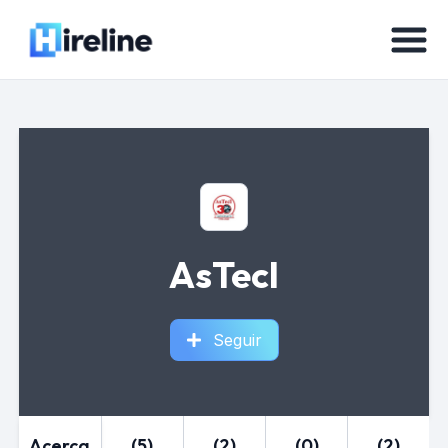
AsTecI
Seguir
Acerca
(5)
(2)
(0)
(2)