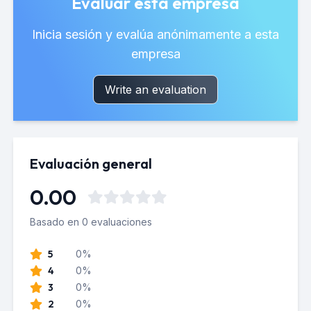
Evaluar esta empresa
Inicia sesión y evalúa anónimamente a esta
empresa
Write an evaluation
Evaluación general
0.00
Basado en 0 evaluaciones
5
0%
4
0%
3
0%
2
0%