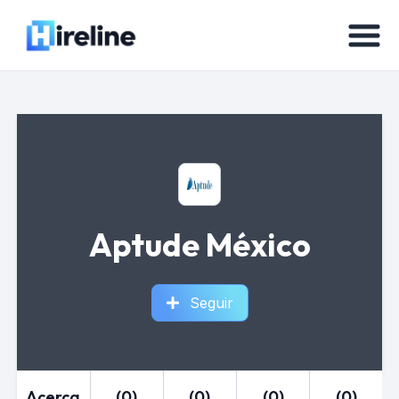
Aptude México
Seguir
Acerca
(0)
(0)
(0)
(0)