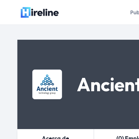
Pub
Ancien
Acerca de
(0) Emp