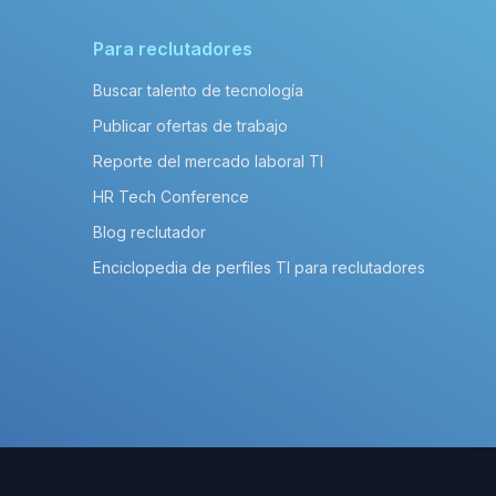
Para reclutadores
Buscar talento de tecnología
Publicar ofertas de trabajo
Reporte del mercado laboral TI
HR Tech Conference
Blog reclutador
Enciclopedia de perfiles TI para reclutadores