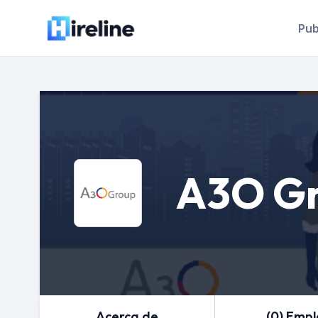
Pub
A3O G
Acerca de
(0) Emp