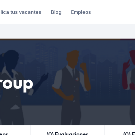
lica tus vacantes
Blog
Empleos
roup
leos
(0) Evaluaciones
(0) 