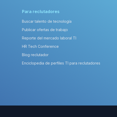
Para reclutadores
Buscar talento de tecnología
Publicar ofertas de trabajo
Reporte del mercado laboral TI
HR Tech Conference
Blog reclutador
Enciclopedia de perfiles TI para reclutadores