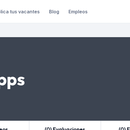
lica tus vacantes
Blog
Empleos
pps
leos
(0) Evaluaciones
(0) 