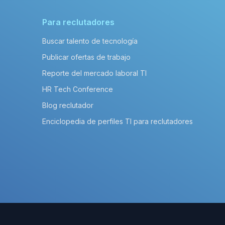
Para reclutadores
Buscar talento de tecnología
Publicar ofertas de trabajo
Reporte del mercado laboral TI
HR Tech Conference
Blog reclutador
Enciclopedia de perfiles TI para reclutadores