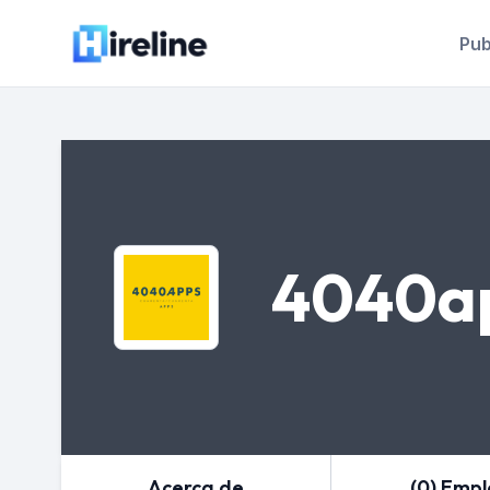
Pub
4040a
Acerca de
(0) Emp