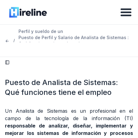
Perfil y sueldo de un
Puesto de Perfil y Salario de Analista de Sistemas :
/
Qué funciones tiene el empleo
en México 2026
Tabla
de
Puesto de Analista de Sistemas:
contenidos
Qué funciones tiene el empleo
1.
Puesto
de
Un Analista de Sistemas es un profesional en el
Analista
campo de la tecnología de la información (TI)
de
responsable de analizar, diseñar, implementar y
Sistemas:
mejorar los sistemas de información y procesos
Qué