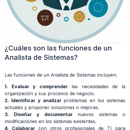
Analista
de
Sistemas?
4.
¿Cómo
puedo
ser
¿Cuáles son las funciones de un
un
Analista
Analista de Sistemas?
de
Sistemas?
Las funciones de un Analista de Sistemas incluyen:
5.
¿Cómo
1. Evaluar y comprender
las necesidades de la
mejorar
organización y sus procesos de negocio.
mis
2. Identificar y analizar
problemas en los sistemas
habilidades
como
actuales y proponer soluciones o mejoras.
Analista
3. Diseñar y documentar
nuevos sistemas o
de
modificaciones en los sistemas existentes.
Sistemas?
4. Colaborar
con otros profesionales de TI para