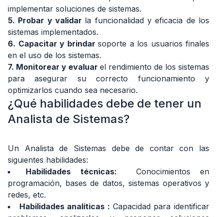
6.
implementar soluciones de sistemas.
¿Cuáles
5. Probar y validar
la funcionalidad y eficacia de los
son
sistemas implementados.
las
6. Capacitar y brindar
soporte a los usuarios finales
principales
en el uso de los sistemas.
herramientas/tecnologías
de
7. Monitorear y evaluar
el rendimiento de los sistemas
un
para asegurar su correcto funcionamiento y
Analista
optimizarlos cuando sea necesario.
de
¿Qué habilidades debe de tener un
Sistemas?
Analista de Sistemas?
7.
¿Cómo
es
Un Analista de Sistemas debe de contar con las
una
siguientes habilidades:
entrevista
para
Habilidades técnicas:
Conocimientos en
Analista
programación, bases de datos, sistemas operativos y
de
redes, etc.
Sistemas?
Habilidades analíticas
:
Capacidad para identificar
8.
¿Cuánto