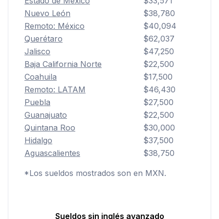
Estado de México
$33,571
Nuevo León
$38,780
Remoto: México
$40,094
Querétaro
$62,037
Jalisco
$47,250
Baja California Norte
$22,500
Coahuila
$17,500
Remoto: LATAM
$46,430
Puebla
$27,500
Guanajuato
$22,500
Quintana Roo
$30,000
Hidalgo
$37,500
Aguascalientes
$38,750
*Los sueldos mostrados son en MXN.
Sueldos sin inglés avanzado