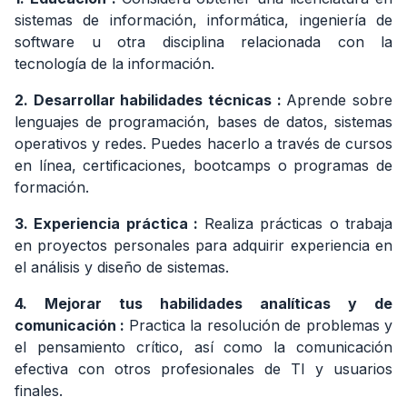
Puesto
sistemas de información, informática, ingeniería de
de Perfil
software u otra disciplina relacionada con la
y Salario
tecnología de la información.
de
Analista
2. Desarrollar habilidades técnicas
:
Aprende sobre
de
Sistemas :
lenguajes de programación, bases de datos, sistemas
Qué
operativos y redes. Puedes hacerlo a través de cursos
funciones
en línea, certificaciones, bootcamps o programas de
tiene el
formación.
empleo
3. Experiencia práctica
:
Realiza prácticas o trabaja
2.
Qué
empresas
en proyectos personales para adquirir experiencia en
contratan
el análisis y diseño de sistemas.
Puesto
de Perfil
4. Mejorar tus habilidades analíticas y de
y Salario
comunicación
:
Practica la resolución de problemas y
de
el pensamiento crítico, así como la comunicación
Analista
efectiva con otros profesionales de TI y usuarios
de
Sistemas :
finales.
Qué