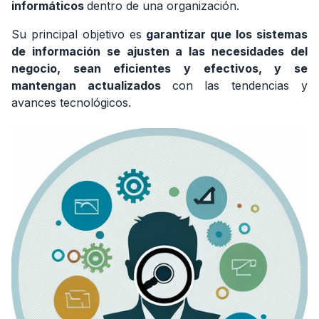
informáticos
dentro de una organización.
funciones
tiene
Su principal objetivo es
garantizar que los sistemas
el
empleo
de información se ajusten a las necesidades del
negocio, sean eficientes y efectivos, y se
2.
mantengan actualizados
con las tendencias y
¿Cuáles
avances tecnológicos.
son
las
funciones
de
un
Analista
de
Sistemas?
3.
¿Qué
habilidades
debe
de
tener
un