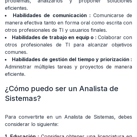
problemas, analizarlos y proponer soluciones
gana un
eficientes.
Analista
Habilidades de comunicación
:
Comunicarse de
de
manera efectiva tanto en forma oral como escrita con
Sistemas
otros profesionales de TI y usuarios finales.
en
México
Habilidades de trabajo en equip
o
:
Colaborar con
en
otros profesionales de TI para alcanzar objetivos
2026?
comunes.
Habilidades de gestión del tiempo y priorización
:
9.
¿Dónde
puedo
Administrar múltiples tareas y proyectos de manera
encontrar
eficiente.
vacantes
de
¿Cómo puedo ser un Analista de
Analista
de
Sistemas?
Sistemas?
Vacantes
Para convertirte en un Analista de Sistemas, debes
considerar lo siguiente:
1.
Vacantes
de
1. Educación
:
Considera obtener una licenciatura en