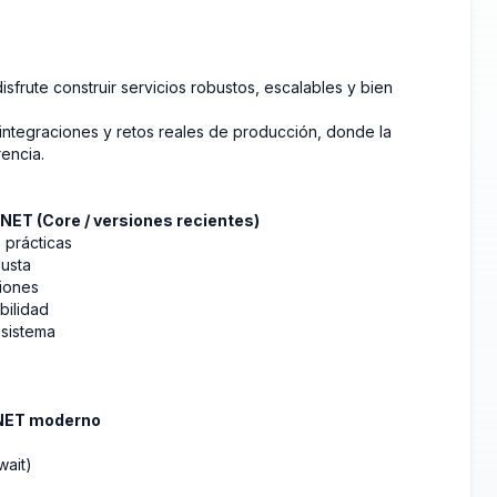
isfrute construir servicios robustos, escalables y bien
integraciones y retos reales de producción, donde la
rencia.
.NET (Core / versiones recientes)
s prácticas
busta
ciones
bilidad
 sistema
.NET moderno
wait)