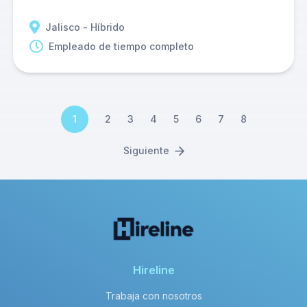
Jalisco - Híbrido
Empleado de tiempo completo
1
2
3
4
5
6
7
8
Siguiente
Hireline
Trabaja con nosotros