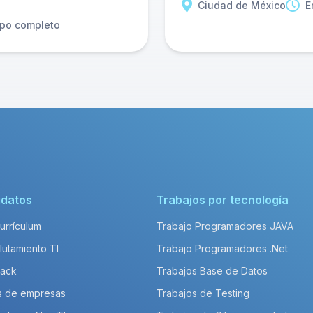
Ciudad de México
E
po completo
idatos
Trabajos por tecnología
Currículum
Trabajo Programadores JAVA
lutamiento TI
Trabajo Programadores .Net
Pack
Trabajos Base de Datos
s de empresas
Trabajos de Testing