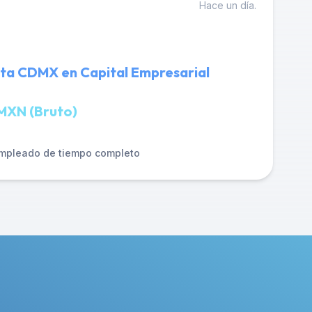
Hace un día.
nta CDMX en Capital Empresarial
MXN (Bruto)
mpleado de tiempo completo