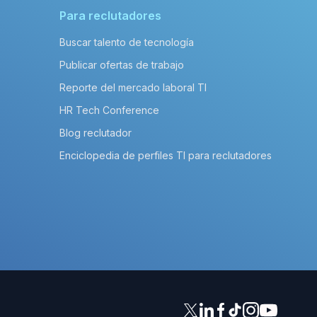
Para reclutadores
Buscar talento de tecnología
Publicar ofertas de trabajo
Reporte del mercado laboral TI
HR Tech Conference
Blog reclutador
Enciclopedia de perfiles TI para reclutadores