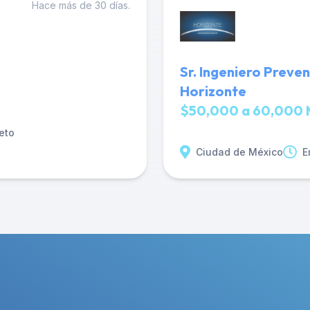
Hace más de 30 días.
Sr. Ingeniero Preve
Horizonte
$50,000 a 60,000 
eto
Ciudad de México
E