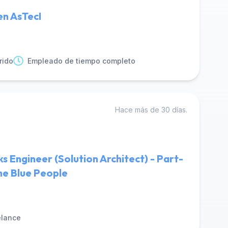
 en AsTecI
rido
Empleado de tiempo completo
Hace más de 30 días.
ks Engineer (Solution Architect) - Part-
he Blue People
elance