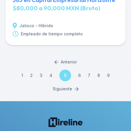
$80,000 a 90,000 MXN (Bruto)
Jalisco - Híbrido
Empleado de tiempo completo
Anterior
1
2
3
4
5
6
7
8
9
Siguiente