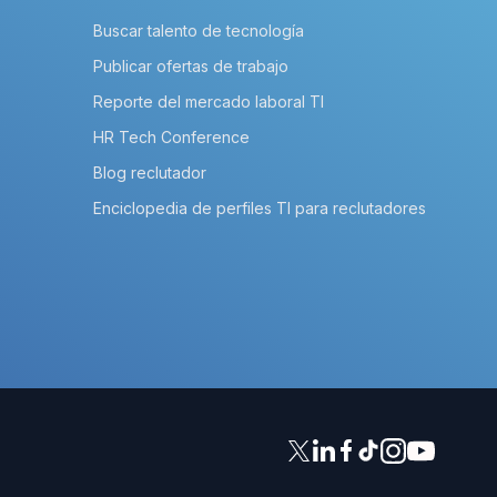
Buscar talento de tecnología
Publicar ofertas de trabajo
Reporte del mercado laboral TI
HR Tech Conference
Blog reclutador
Enciclopedia de perfiles TI para reclutadores