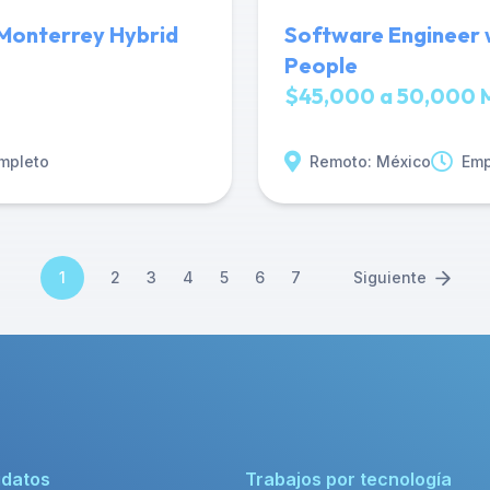
 Monterrey Hybrid
Software Engineer w
People
$45,000 a 50,000 
mpleto
Remoto: México
Emp
1
2
3
4
5
6
7
Siguiente
idatos
Trabajos por tecnología