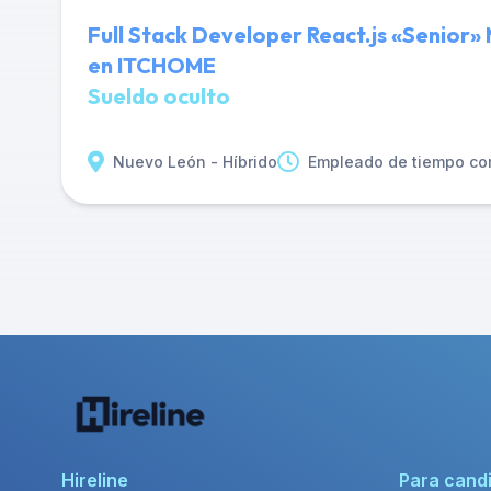
Full Stack Developer React.js «Senior»
en ITCHOME
Sueldo oculto
Nuevo León - Híbrido
Empleado de tiempo co
Hireline
Para cand