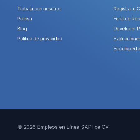
Trabaja con nosotros
Registra tu 
Prensa
Feria de Rec
Blog
Developer 
Política de privacidad
Evaluacione
Enciclopedia
© 2026 Empleos en Línea SAPI de CV