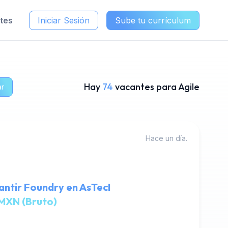
ntes
Iniciar Sesión
Sube tu currículum
Hay
74
vacantes para Agile
ar
Hace un día.
antir Foundry en AsTecI
MXN (Bruto)