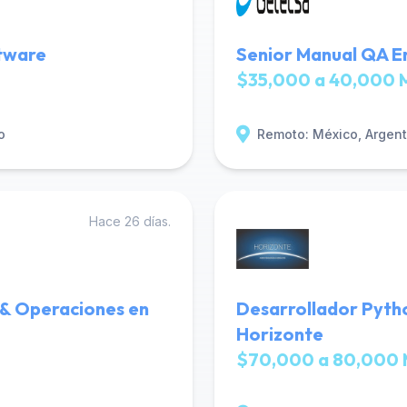
tware
Senior Manual QA E
$35,000 a 40,000 
o
Remoto: México, Argenti
Hace 26 días.
 & Operaciones en
Desarrollador Pytho
Horizonte
$70,000 a 80,000 