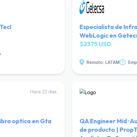
TecI
Especialista de Inf
WebLogic en Getec
$2375 USD
o
Remoto: LATAM
Emp
Hace 22 días.
fibra optica en Gta
QA Engineer Mid · A
de producto | Prop