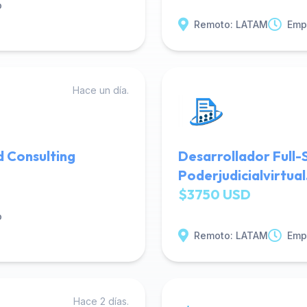
o
Remoto: LATAM
Emp
Hace un día.
d Consulting
Desarrollador Full-
Poderjudicialvirtua
$3750 USD
o
Remoto: LATAM
Emp
Hace 2 días.