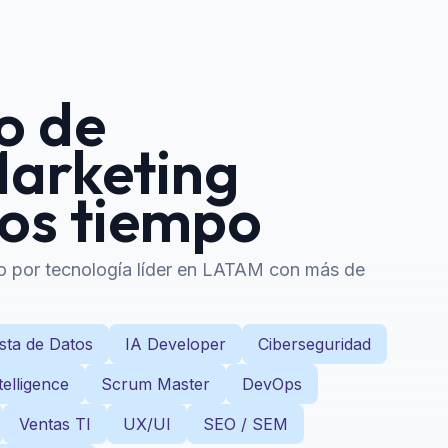
o de
Marketing
nos tiempo
do por tecnología líder en LATAM con más de
sta de Datos
IA Developer
Ciberseguridad
telligence
Scrum Master
DevOps
Ventas TI
UX/UI
SEO / SEM