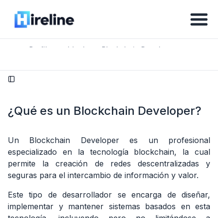
Perfil y sueldo de un Blockchain Developer en
/
México 2026
Tabla
de
¿Qué es un Blockchain Developer?
contenidos
1.
Un Blockchain Developer es un profesional
¿Qué
especializado en la tecnología blockchain, la cual
es
permite la creación de redes descentralizadas y
un
Blockchain
seguras para el intercambio de información y valor.
Developer?
Este tipo de desarrollador se encarga de diseñar,
2.
implementar y mantener sistemas basados en esta
¿Cuáles