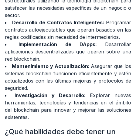
estructurales utilizando la tecnología blockchain para
Developer?
satisfacer las necesidades específicas de un negocio o
5.
sector.
¿Cómo
Desarrollo de Contratos Inteligentes:
Programar
mejorar
contratos autoejecutables que operan basados en las
mis
reglas codificadas sin necesidad de intermediarios.
habilidades
Implementación de DApps:
Desarrollar
como
Blockchain
aplicaciones descentralizadas que operen sobre una
Developer?
red blockchain.
Mantenimiento y Actualización:
Asegurar que los
6.
sistemas blockchain funcionen eficientemente y estén
¿Cuáles
son
actualizados con las últimas mejoras y protocolos de
las
seguridad.
principales
Investigación y Desarrollo:
Explorar nuevas
herramientas/tecnologías
herramientas, tecnologías y tendencias en el ámbito
de
del blockchain para innovar y mejorar las soluciones
un
Blockchain
existentes.
Developer?
¿Qué habilidades debe tener un
7.