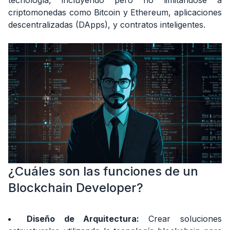
tecnología, incluyendo pero no limitándose a
son
criptomonedas como Bitcoin y Ethereum, aplicaciones
las
funciones
descentralizadas (DApps), y contratos inteligentes.
de
un
Blockchain
Developer?
3.
¿Qué
habilidades
debe
tener
un
Blockchain
Developer?
¿Cuáles son las funciones de un
4.
¿Cómo
Blockchain Developer?
puedo
ser
un
Diseño de Arquitectura:
Crear soluciones
Blockchain