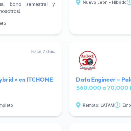
Nuevo León - Híbrido
ua, bono semestral y
 nosotros!
eto
Hace 2 días.
ybrid » en ITCHOME
Data Engineer – Pal
$60,000 a 70,000 
mpleto
Remoto: LATAM
Emp