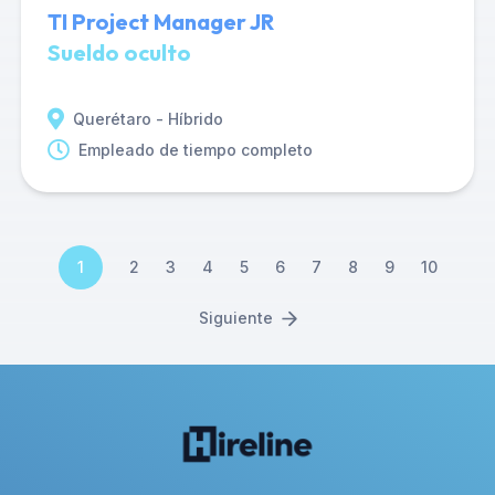
TI Project Manager JR
Sueldo oculto
Querétaro - Híbrido
Empleado de tiempo completo
1
2
3
4
5
6
7
8
9
10
Siguiente