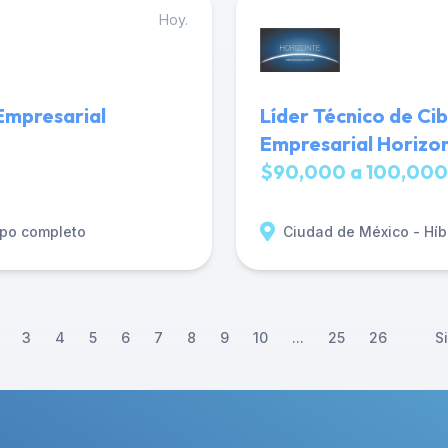
Hoy.
Empresarial
Líder Técnico de Ci
Empresarial Horizo
$90,000 a 100,000
po completo
Ciudad de México - Híb
3
4
5
6
7
8
9
10
...
25
26
S